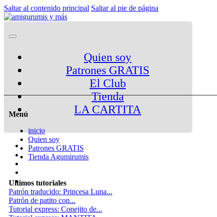
Saltar al contenido principal
Saltar al pie de página
Quien soy
Patrones GRATIS
El Club
Tienda
LA CARTITA
Menú
inicio
Quien soy
Patrones GRATIS
Tienda Agumirumis
Ultimos tutoriales
Patrón traducido: Princesa Luna...
Patrón de patito con...
Tutorial express: Conejito de...