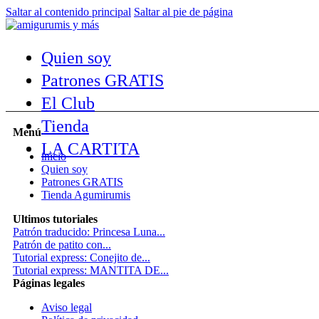
Saltar al contenido principal
Saltar al pie de página
Quien soy
Patrones GRATIS
El Club
Tienda
Menú
LA CARTITA
inicio
Quien soy
Patrones GRATIS
Tienda Agumirumis
Ultimos tutoriales
Patrón traducido: Princesa Luna...
Patrón de patito con...
Tutorial express: Conejito de...
Tutorial express: MANTITA DE...
Páginas legales
Aviso legal