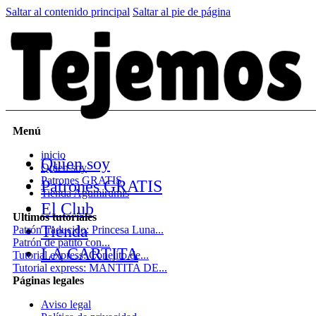
Saltar al contenido principal
Saltar al pie de página
Menú
inicio
Quien soy
Quien soy
Patrones GRATIS
Patrones GRATIS
Tienda Agumirumis
El Club
Ultimos tutoriales
Tienda
Patrón traducido: Princesa Luna...
Patrón de patito con...
LA CARTITA
Tutorial express: Conejito de...
Tutorial express: MANTITA DE...
Páginas legales
Aviso legal