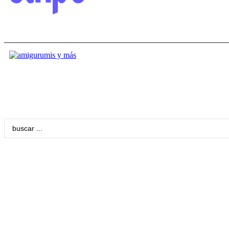
Search
...