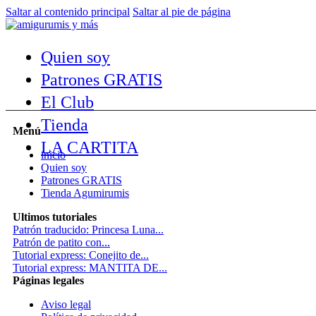
Saltar al contenido principal
Saltar al pie de página
Quien soy
Patrones GRATIS
El Club
Tienda
Menú
LA CARTITA
inicio
Quien soy
Patrones GRATIS
Tienda Agumirumis
Ultimos tutoriales
Patrón traducido: Princesa Luna...
Patrón de patito con...
Tutorial express: Conejito de...
Tutorial express: MANTITA DE...
Páginas legales
Aviso legal