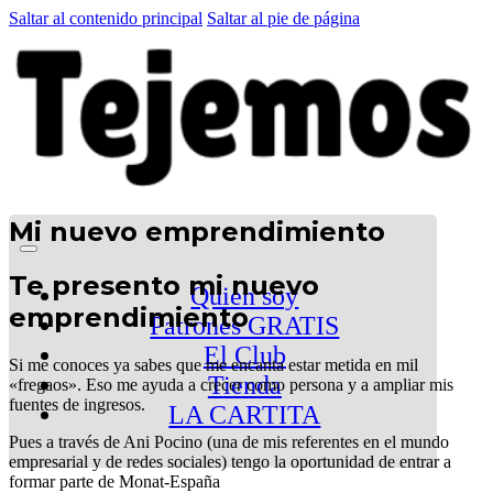
Saltar al contenido principal
Saltar al pie de página
Mi nuevo emprendimiento
Te presento mi nuevo
Quien soy
emprendimiento
Patrones GRATIS
El Club
Si me conoces ya sabes que me encanta estar metida en mil
Tienda
«fregaos». Eso me ayuda a crecer como persona y a ampliar mis
fuentes de ingresos.
LA CARTITA
Pues a través de Ani Pocino (una de mis referentes en el mundo
empresarial y de redes sociales) tengo la oportunidad de entrar a
formar parte de Monat-España