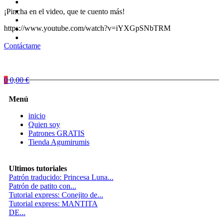
¡Pincha en el video, que te cuento más!
https://www.youtube.com/watch?v=iYXGpSNbTRM
Contáctame
0
0,00
€
Menú
inicio
Quien soy
Patrones GRATIS
Tienda Agumirumis
Ultimos tutoriales
Patrón traducido: Princesa Luna...
Patrón de patito con...
Tutorial express: Conejito de...
Tutorial express: MANTITA
DE...