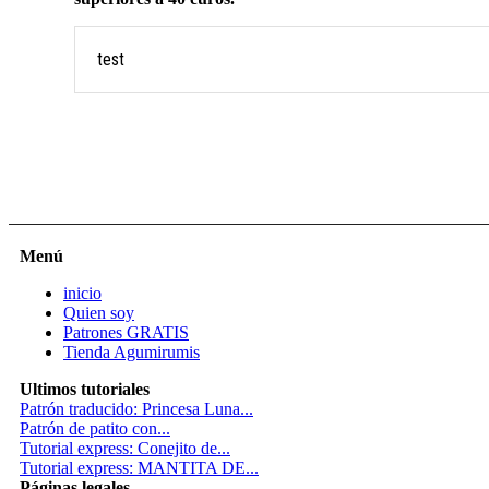
test
Menú
inicio
Quien soy
Patrones GRATIS
Tienda Agumirumis
Ultimos tutoriales
Patrón traducido: Princesa Luna...
Patrón de patito con...
Tutorial express: Conejito de...
Tutorial express: MANTITA DE...
Páginas legales