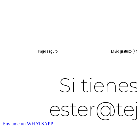
bebé
cantidad
Pago seguro
Envío gratuito (+
Si tien
ester@te
Enviame un WHATSAPP