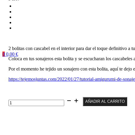
2 bolitas con cascabel en el interior para dar el toque definitivo a 
0
0,00
€
Coloca en tus sonajeros esta bolita y se escucharan los cascabeles 
Por el momento he tejido un sonajero con esta bolita, aquí te dejo el
https://tejemosjuntas.com/2022/01/27/tutorial-amigurumi-de-sonaj
2
AÑADIR AL CARRITO
bolitas
con
cascabel
para
sonajero
de