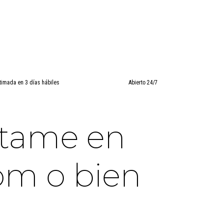
timada en 3 días hábiles
Abierto 24/7
ctame en
om o bien