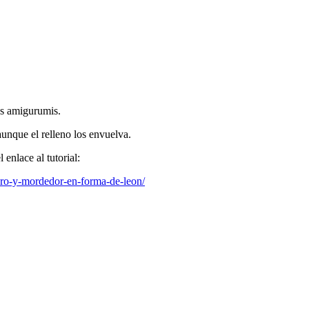
tus amigurumis.
aunque el relleno los envuelva.
 enlace al tutorial:
ero-y-mordedor-en-forma-de-leon/