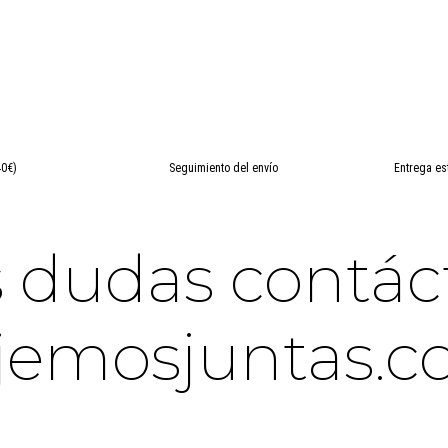
40€)
Seguimiento del envío
Entrega es
es dudas contá
jemosjuntas.c