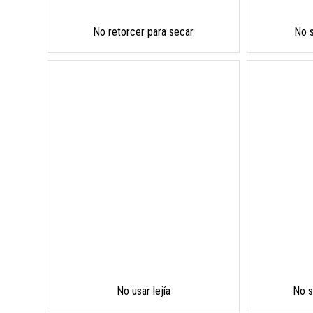
No retorcer para secar
No 
No usar lejía
No s