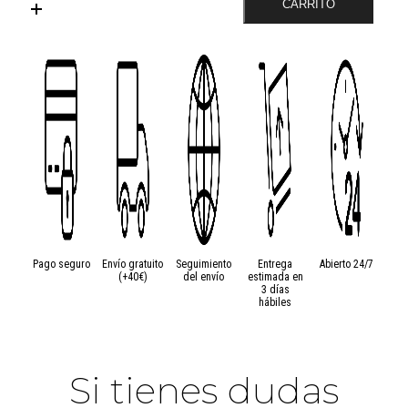
CARRITO
de
Plástico
8mm
Negro
cantidad
Pago seguro
Envío gratuito
Seguimiento
Entrega
Abierto 24/7
(+40€)
del envío
estimada en
3 días
hábiles
Si tienes dudas