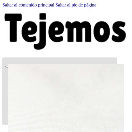
Saltar al contenido principal
Saltar al pie de página
Quien soy
Patrones GRATIS
El Club
Tienda
LA CARTITA