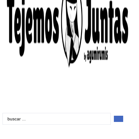
Search
...