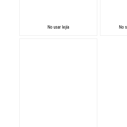
No usar lejía
No s