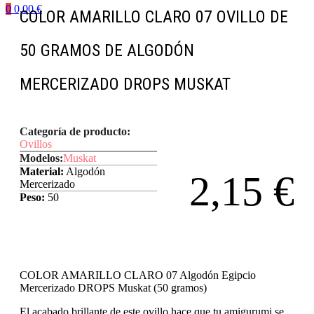
0
0,00
€
COLOR AMARILLO CLARO 07 OVILLO DE
50 GRAMOS DE ALGODÓN
MERCERIZADO DROPS MUSKAT
Categoría de producto:
Ovillos
Modelos:
Muskat
Material:
Algodón
2,15
€
Mercerizado
Peso:
50
COLOR AMARILLO CLARO 07 Algodón Egipcio
Mercerizado DROPS Muskat (50 gramos)
El acabado brillante de este ovillo hace que tu amigurumi se