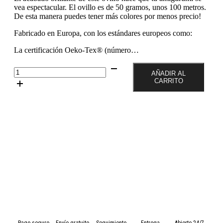
vea espectacular. El ovillo es de 50 gramos, unos 100 metros.
De esta manera puedes tener más colores por menos precio!
Fabricado en Europa, con los estándares europeos como:
La certificación Oeko-Tex® (número…
Color
AÑADIR AL
Amarillo
CARRITO
Claro
07
Ovillo
de
50
gramos
de
algodón
mercerizado
Drops
MUSKAT
cantidad
Pago seguro
Envío gratuito
Seguimiento
Entrega
Abierto 24/7