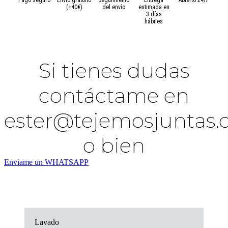
(+40€)
del envío
estimada en
3 días
hábiles
Si tienes dudas
contáctame en
ester@tejemosjuntas
o bien
Enviame un WHATSAPP
Lavado