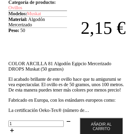
Categoría de producto:
Ovillos
Modelos:
Muskat
Material:
Algodón
2,15
€
Mercerizado
Peso:
50
COLOR ARCILLA 81 Algodón Egipcio Mercerizado
DROPS Muskat (50 gramos)
El acabado brillante de este ovillo hace que tu amigurumi se
vea espectacular. El ovillo es de 50 gramos, unos 100 metros.
De esta manera puedes tener más colores por menos precio!
Fabricado en Europa, con los estándares europeos como:
La certificación Oeko-Tex® (número de…
Color
AÑADIR AL
Arcilla
CARRITO
81