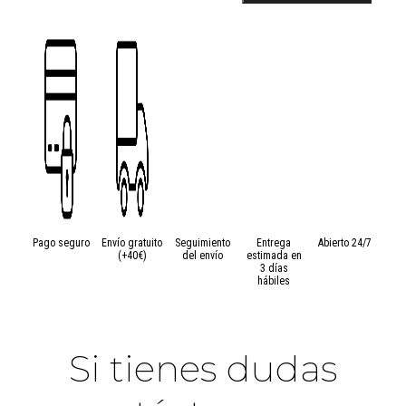
Ovillo
de
50
gramos
de
algodón
mercerizado
Drops
MUSKAT
cantidad
Pago seguro
Envío gratuito
Seguimiento
Entrega
Abierto 24/7
(+40€)
del envío
estimada en
3 días
hábiles
Si tienes dudas