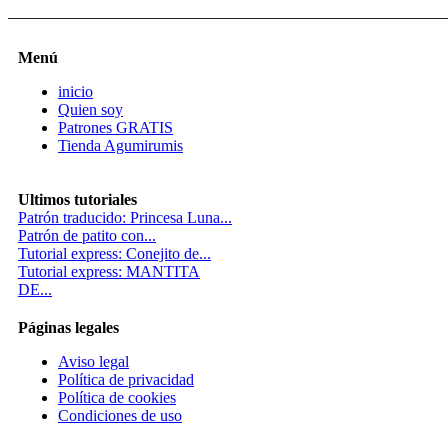
Menú
inicio
Quien soy
Patrones GRATIS
Tienda Agumirumis
Ultimos tutoriales
Patrón traducido: Princesa Luna...
Patrón de patito con...
Tutorial express: Conejito de...
Tutorial express: MANTITA
DE...
Páginas legales
Aviso legal
Política de privacidad
Política de cookies
Condiciones de uso