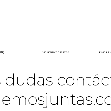
40€)
Seguimiento del envío
Entrega es
es dudas contá
jemosjuntas.c