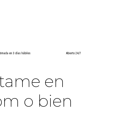
timada en 3 días hábiles
Abierto 24/7
ctame en
om o bien