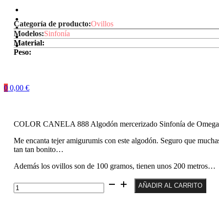
Categoría de producto:
Ovillos
Modelos:
Sinfonía
Material:
Peso:
0
0,00
€
COLOR CANELA 888 Algodón mercerizado Sinfonía de Omega 
Me encanta tejer amigurumis con este algodón. Seguro que muchas 
tan tan bonito…
Además los ovillos son de 100 gramos, tienen unos 200 metros…
Color
AÑADIR AL CARRITO
Canela
888
Ovillo
de