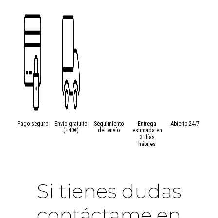
Ovillo
de
50
gramos
de
algodón
Drops
SAFRAN
cantidad
Pago seguro
Envío gratuito
Seguimiento
Entrega
Abierto 24/7
(+40€)
del envío
estimada en
3 días
hábiles
Si tienes dudas
contáctame en