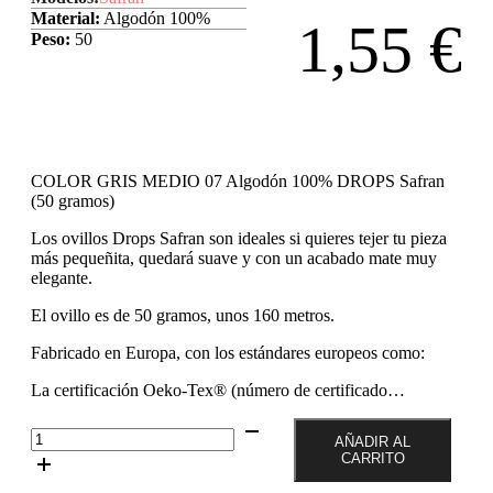
Material:
Algodón 100%
1,55
€
Peso:
50
COLOR GRIS MEDIO 07 Algodón 100% DROPS Safran
(50 gramos)
Los ovillos Drops Safran son ideales si quieres tejer tu pieza
más pequeñita, quedará suave y con un acabado mate muy
elegante.
El ovillo es de 50 gramos, unos 160 metros.
Fabricado en Europa, con los estándares europeos como:
La certificación Oeko-Tex® (número de certificado…
Color
AÑADIR AL
Gris
CARRITO
Medio
07