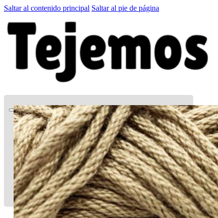
Saltar al contenido principal
Saltar al pie de página
Quien soy
Patrones GRATIS
El Club
Tienda
LA CARTITA