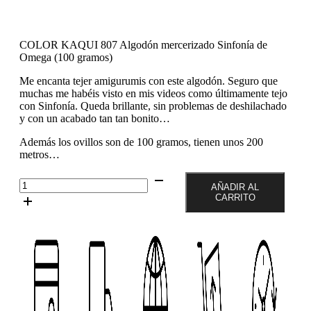
COLOR KAQUI 807 Algodón mercerizado Sinfonía de
Omega (100 gramos)
Me encanta tejer amigurumis con este algodón. Seguro que
muchas me habéis visto en mis videos como últimamente tejo
con Sinfonía. Queda brillante, sin problemas de deshilachado
y con un acabado tan tan bonito…
Además los ovillos son de 100 gramos, tienen unos 200
metros…
Color
AÑADIR AL
Kaqui
CARRITO
807
Ovillo
de
100
gramos
de
algodón
mercerizado
Sinfonía