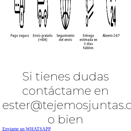
de
Omega
cantidad
Pago seguro
Envío gratuito
Seguimiento
Entrega
Abierto 24/7
(+40€)
del envío
estimada en
3 días
hábiles
Si tienes dudas
contáctame en
ester@tejemosjuntas
o bien
Enviame un WHATSAPP