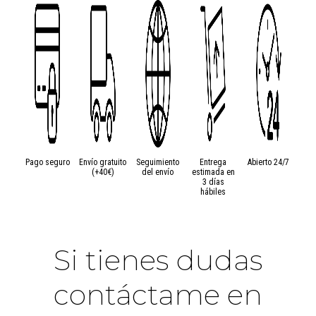
Pago seguro
Envío gratuito
Seguimiento
Entrega
Abierto 24/7
(+40€)
del envío
estimada en
3 días
hábiles
Si tienes dudas
contáctame en