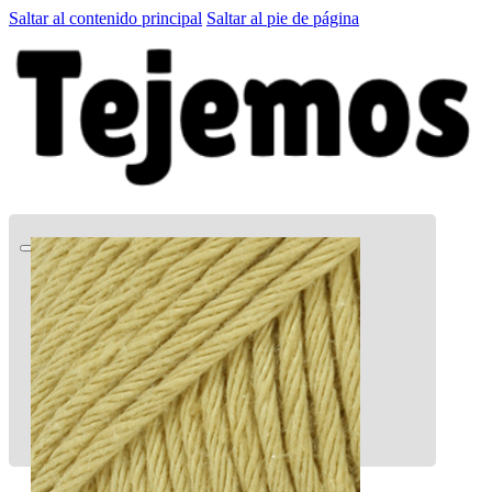
Saltar al contenido principal
Saltar al pie de página
Quien soy
Patrones GRATIS
El Club
Tienda
LA CARTITA