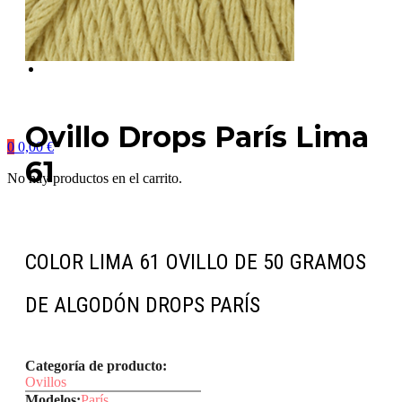
Ovillo Drops París Lima
0
0,00
€
61
No hay productos en el carrito.
COLOR LIMA 61 OVILLO DE 50 GRAMOS
DE ALGODÓN DROPS PARÍS
Categoría de producto:
Ovillos
Modelos:
París