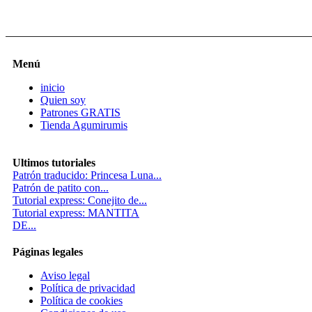
Menú
inicio
Quien soy
Patrones GRATIS
Tienda Agumirumis
Ultimos tutoriales
Patrón traducido: Princesa Luna...
Patrón de patito con...
Tutorial express: Conejito de...
Tutorial express: MANTITA
DE...
Páginas legales
Aviso legal
Política de privacidad
Política de cookies