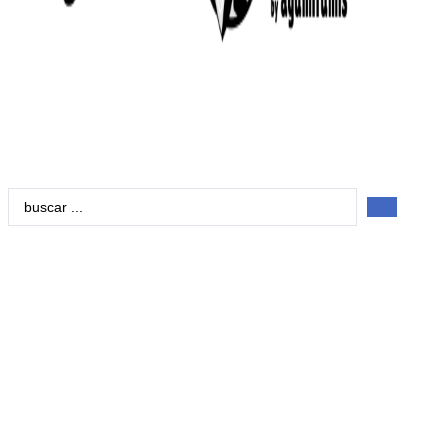
Search
...