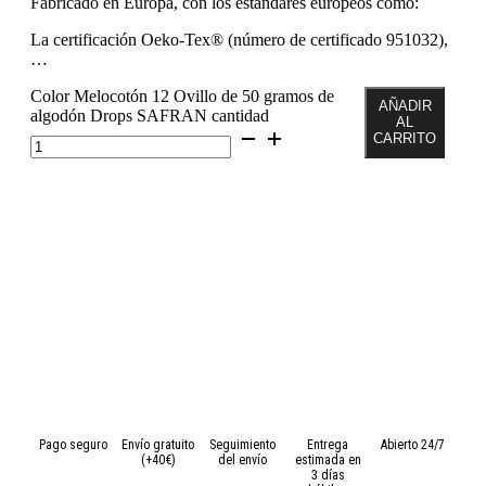
Fabricado en Europa, con los estándares europeos como:
La certificación Oeko-Tex® (número de certificado 951032),
…
Color Melocotón 12 Ovillo de 50 gramos de
AÑADIR
algodón Drops SAFRAN cantidad
AL
CARRITO
Pago seguro
Envío gratuito
Seguimiento
Entrega
Abierto 24/7
(+40€)
del envío
estimada en
3 días