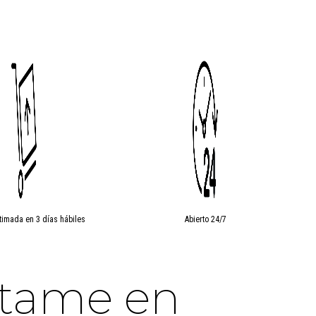
timada en 3 días hábiles
Abierto 24/7
ctame en