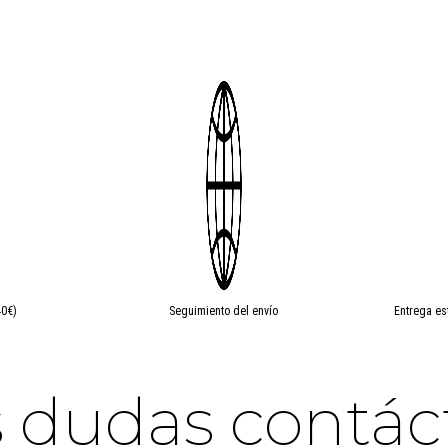
40€)
Seguimiento del envío
Entrega es
es dudas contá