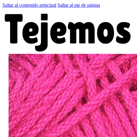
Saltar al contenido principal
Saltar al pie de página
Quien soy
Patrones GRATIS
El Club
Tienda
LA CARTITA