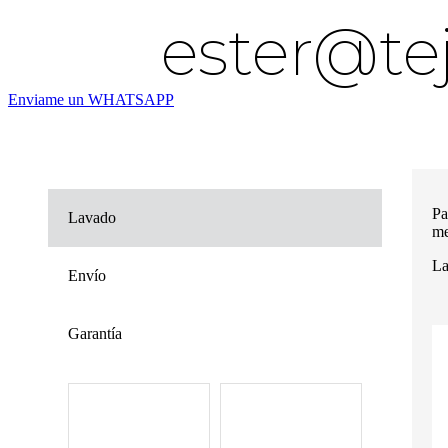
ester@te
Enviame un WHATSAPP
Pa
Lavado
me
La
Envío
Garantía