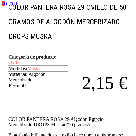
0
0,00
€
COLOR PANTERA ROSA 29 OVILLO DE 50
GRAMOS DE ALGODÓN MERCERIZADO
DROPS MUSKAT
Categoría de producto:
Ovillos
Modelos:
Muskat
Material:
Algodón
2,15
€
Mercerizado
Peso:
50
COLOR PANTERA ROSA 29 Algodón Egipcio
Mercerizado DROPS Muskat (50 gramos)
El acabado brillante de este ovillo hace que tu amigurumi se