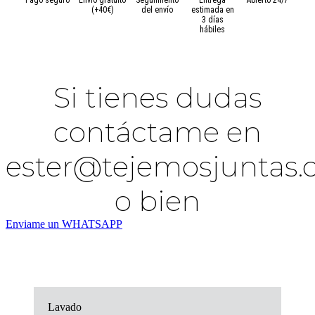
(+40€)
del envío
estimada en
3 días
hábiles
Si tienes dudas
contáctame en
ester@tejemosjuntas
o bien
Enviame un WHATSAPP
Lavado