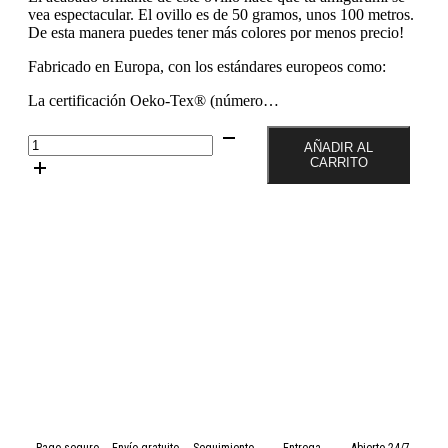
vea espectacular. El ovillo es de 50 gramos, unos 100 metros.
De esta manera puedes tener más colores por menos precio!
Fabricado en Europa, con los estándares europeos como:
La certificación Oeko-Tex® (número…
Color
AÑADIR AL
Pantera
CARRITO
Rosa
29
Ovillo
de
50
gramos
de
algodón
mercerizado
Drops
MUSKAT
cantidad
Pago seguro
Envío gratuito
Seguimiento
Entrega
Abierto 24/7