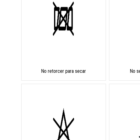
No retorcer para secar
No s