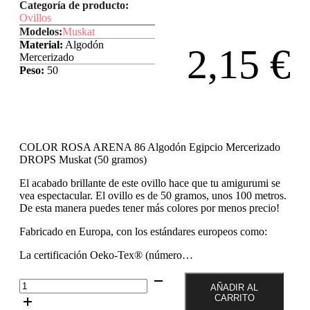
Categoría de producto:
Ovillos
Modelos:
Muskat
Material:
Algodón
2,15
€
Mercerizado
Peso:
50
COLOR ROSA ARENA 86 Algodón Egipcio Mercerizado
DROPS Muskat (50 gramos)
El acabado brillante de este ovillo hace que tu amigurumi se
vea espectacular. El ovillo es de 50 gramos, unos 100 metros.
De esta manera puedes tener más colores por menos precio!
Fabricado en Europa, con los estándares europeos como:
La certificación Oeko-Tex® (número…
Color
AÑADIR AL
Rosa
CARRITO
Arena