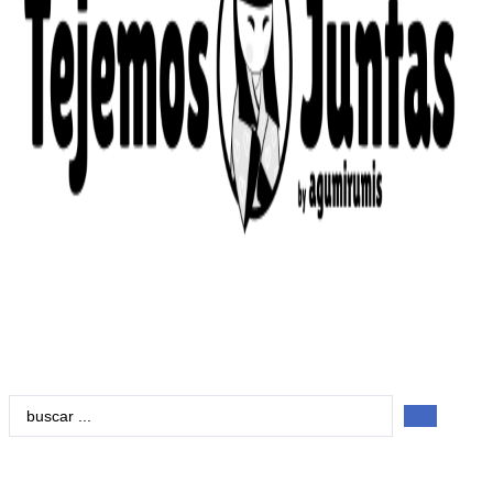
Search
...