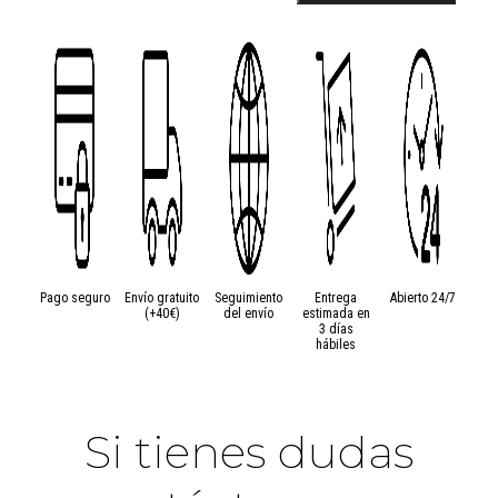
86
Ovillo
de
50
gramos
de
algodón
mercerizado
Drops
MUSKAT
cantidad
Pago seguro
Envío gratuito
Seguimiento
Entrega
Abierto 24/7
(+40€)
del envío
estimada en
3 días
hábiles
Si tienes dudas