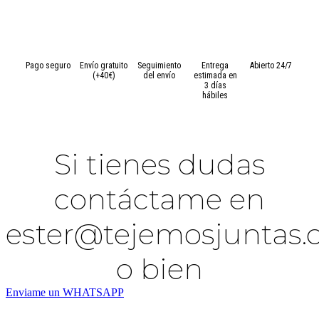
Omega
cantidad
Pago seguro
Envío gratuito
Seguimiento
Entrega
Abierto 24/7
(+40€)
del envío
estimada en
3 días
hábiles
Si tienes dudas
contáctame en
ester@tejemosjuntas
o bien
Enviame un WHATSAPP