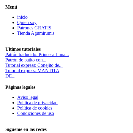
Menú
inicio
Quien soy
Patrones GRATIS
Tienda Agumirumis
Ultimos tutoriales
Patrón traducido: Princesa Luna...
Patrón de patito con...
Tutorial express: Conejito de...
Tutorial express: MANTITA
DE...
Páginas legales
Aviso legal
Política de privacidad
Política de cookies
Condiciones de uso
Sígueme en las redes