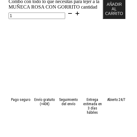
Combo con todo lo que necesitas para tejer a la
AÑADIR
MUÑECA ROSA CON GORRITO cantidad
AL
CARRITO
Pago seguro
Envío gratuito
Seguimiento
Entrega
Abierto 24/7
(+40€)
del envío
estimada en
3 días
hábiles