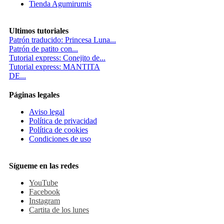
Tienda Agumirumis
Ultimos tutoriales
Patrón traducido: Princesa Luna...
Patrón de patito con...
Tutorial express: Conejito de...
Tutorial express: MANTITA
DE...
Páginas legales
Aviso legal
Política de privacidad
Política de cookies
Condiciones de uso
Sígueme en las redes
YouTube
Facebook
Instagram
Cartita de los lunes