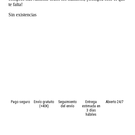
te falta!
Sin existencias
Pago seguro
Envío gratuito
Seguimiento
Entrega
Abierto 24/7
(+40€)
del envío
estimada en
3 días
hábiles