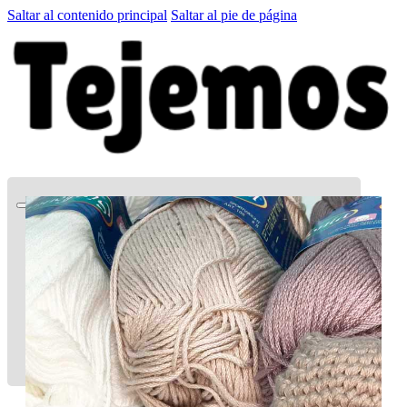
Saltar al contenido principal
Saltar al pie de página
Quien soy
Patrones GRATIS
El Club
Tienda
LA CARTITA