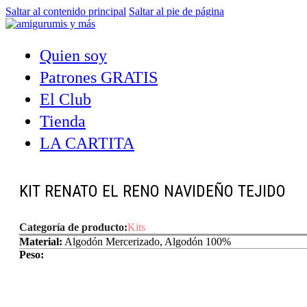
Saltar al contenido principal
Saltar al pie de página
Quien soy
Patrones GRATIS
El Club
Tienda
LA CARTITA
KIT RENATO EL RENO NAVIDEÑO TEJIDO
Categoría de producto:
Kits
Material:
Algodón Mercerizado, Algodón 100%
Peso: