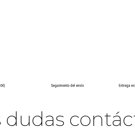
40€)
Seguimiento del envío
Entrega es
es dudas contá