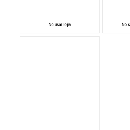
No usar lejía
No s