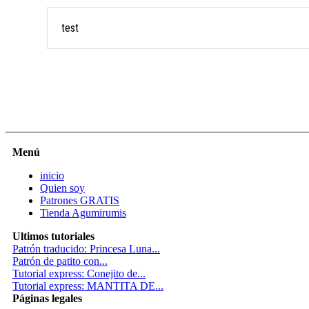
test
Menú
inicio
Quien soy
Patrones GRATIS
Tienda Agumirumis
Ultimos tutoriales
Patrón traducido: Princesa Luna...
Patrón de patito con...
Tutorial express: Conejito de...
Tutorial express: MANTITA DE...
Páginas legales