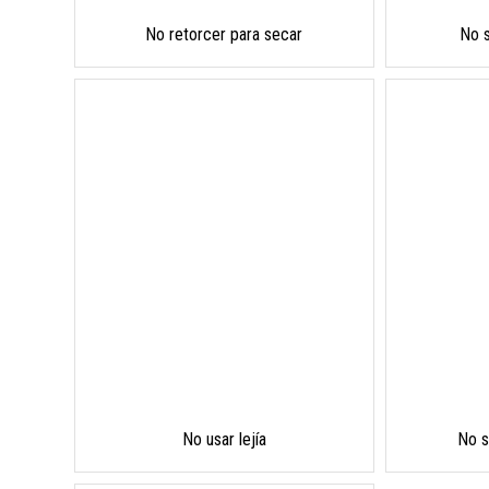
No retorcer para secar
No 
No usar lejía
No s