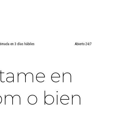
timada en 3 días hábiles
Abierto 24/7
ctame en
om o bien