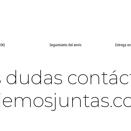
40€)
Seguimiento del envío
Entrega es
es dudas contá
jemosjuntas.c