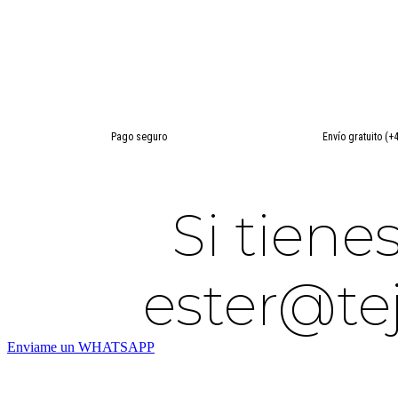
Pago seguro
Envío gratuito (+
Si tien
ester@te
Enviame un WHATSAPP