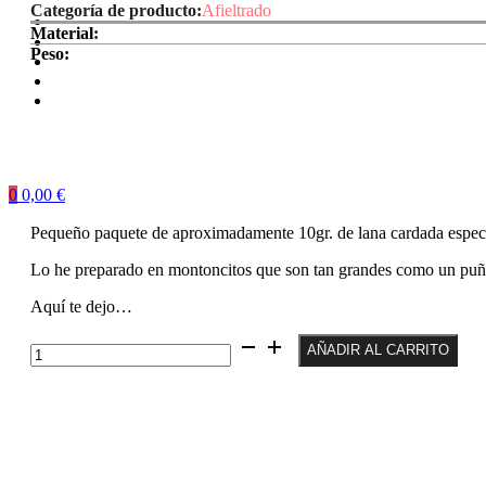
Categoría de producto:
Afieltrado
Material:
Peso:
0
0,00
€
Pequeño paquete de aproximadamente 10gr. de lana cardada especia
Lo he preparado en montoncitos que son tan grandes como un puño,
Aquí te dejo…
Lana
AÑADIR AL CARRITO
Afieltrar
Marron
Oscuro
cantidad