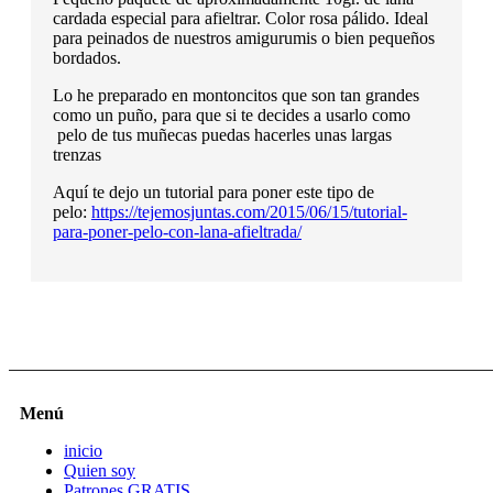
cardada especial para afieltrar. Color rosa pálido. Ideal
para peinados de nuestros amigurumis o bien pequeños
bordados.
Lo he preparado en montoncitos que son tan grandes
como un puño, para que si te decides a usarlo como
pelo de tus muñecas puedas hacerles unas largas
trenzas
Aquí te dejo un tutorial para poner este tipo de
pelo:
https://tejemosjuntas.com/2015/06/15/tutorial-
para-poner-pelo-con-lana-afieltrada/
Menú
inicio
Quien soy
Patrones GRATIS