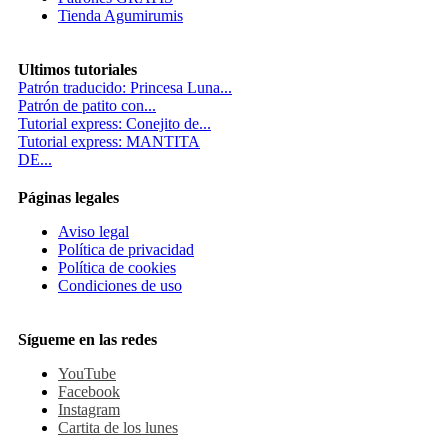
Tienda Agumirumis
Ultimos tutoriales
Patrón traducido: Princesa Luna...
Patrón de patito con...
Tutorial express: Conejito de...
Tutorial express: MANTITA
DE...
Páginas legales
Aviso legal
Política de privacidad
Política de cookies
Condiciones de uso
Sígueme en las redes
YouTube
Facebook
Instagram
Cartita de los lunes