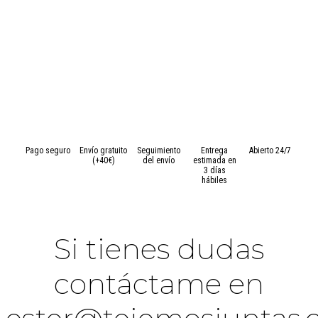
Pago seguro
Envío gratuito
Seguimiento
Entrega
Abierto 24/7
(+40€)
del envío
estimada en
3 días
hábiles
Si tienes dudas
contáctame en