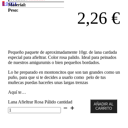
0
0,00
€
Material:
Peso:
2,26
€
Pequeño paquete de aproximadamente 10gr. de lana cardada
especial para afieltrar. Color rosa palido. Ideal para peinados
de nuestros amigurumis o bien pequeños bordados.
Lo he preparado en montoncitos que son tan grandes como un
puño, para que si te decides a usarlo como pelo de tus
muñecas puedas hacerles unas largas trenzas
Aquí te…
Lana Afieltrar Rosa Pálido cantidad
AÑADIR AL
CARRITO