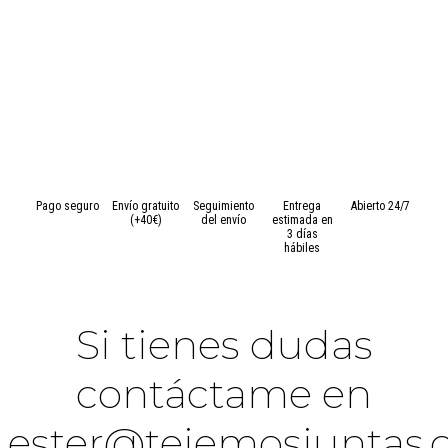
Pago seguro
Envío gratuito
Seguimiento
Entrega
Abierto 24/7
(+40€)
del envío
estimada en
3 días
hábiles
Si tienes dudas
contáctame en
ester@tejemosjuntas