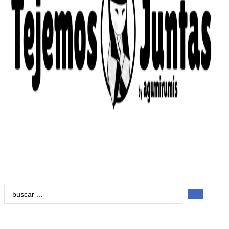
Search
...