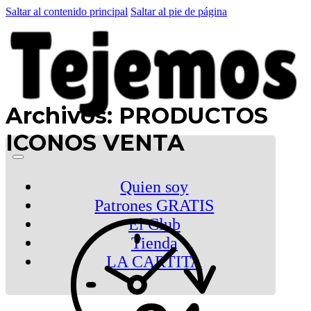
Saltar al contenido principal
Saltar al pie de página
Archivos:
PRODUCTOS
ICONOS VENTA
Quien soy
Patrones GRATIS
El Club
Tienda
LA CARTITA