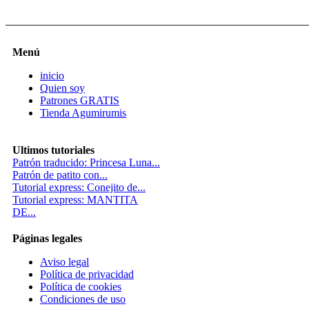
Menú
inicio
Quien soy
Patrones GRATIS
Tienda Agumirumis
Ultimos tutoriales
Patrón traducido: Princesa Luna...
Patrón de patito con...
Tutorial express: Conejito de...
Tutorial express: MANTITA
DE...
Páginas legales
Aviso legal
Política de privacidad
Política de cookies
Condiciones de uso