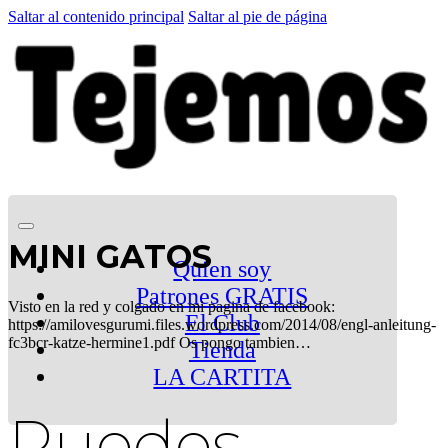
Saltar al contenido principal
Saltar al pie de página
MINI GATOS
Quien soy
Patrones GRATIS
Visto en la red y colgado en mi pagina de facebook:
El Club
https://amilovesgurumi.files.wordpress.com/2014/08/engl-anleitung-
fc3bcr-katze-hermine1.pdf Os pongo tambien…
Tienda
LA CARTITA
Puedes