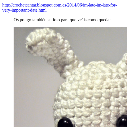
http://crochetcantar.blogspot.com.es/2014/06/im-late-im-late-for-
very-important-date.html
Os pongo también su foto para que veáis como queda: