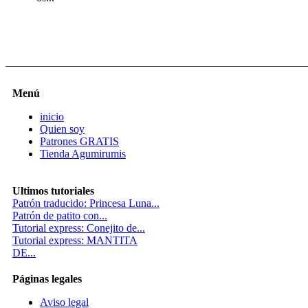
Menú
inicio
Quien soy
Patrones GRATIS
Tienda Agumirumis
Ultimos tutoriales
Patrón traducido: Princesa Luna...
Patrón de patito con...
Tutorial express: Conejito de...
Tutorial express: MANTITA
DE...
Páginas legales
Aviso legal