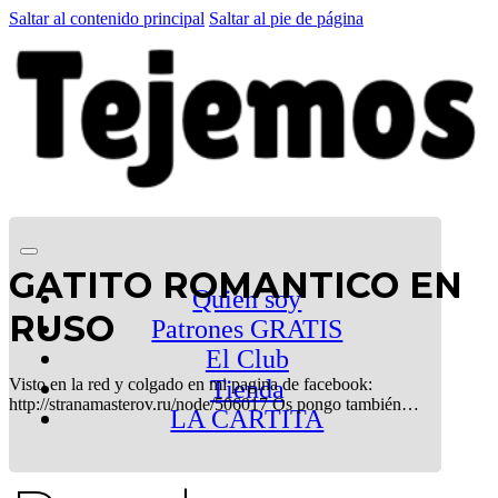
Saltar al contenido principal
Saltar al pie de página
GATITO ROMANTICO EN
Quien soy
RUSO
Patrones GRATIS
El Club
Visto en la red y colgado en mi pagina de facebook:
Tienda
http://stranamasterov.ru/node/506017 Os pongo también…
LA CARTITA