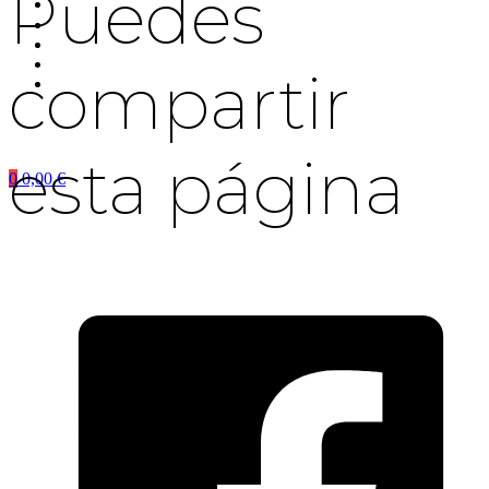
Puedes
compartir
esta página
0
0,00
€