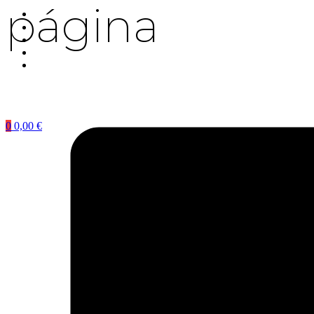
página
0
0,00
€