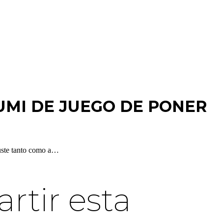
UMI DE JUEGO DE PONER
guste tanto como a…
tir esta