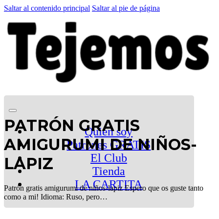
Saltar al contenido principal
Saltar al pie de página
PATRÓN GRATIS
Quien soy
AMIGURUMI DE NIÑOS-
Patrones GRATIS
El Club
LAPIZ
Tienda
LA CARTITA
Patrón gratis amigurumi de niños-lapiz Espero que os guste tanto
como a mi! Idioma: Ruso, pero…