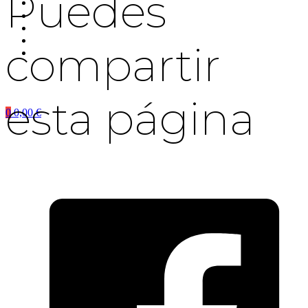
Puedes
compartir
esta página
0
0,00
€