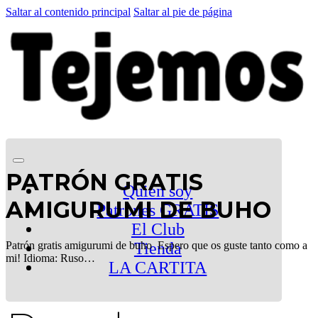
Saltar al contenido principal
Saltar al pie de página
PATRÓN GRATIS
Quien soy
AMIGURUMI DE BUHO
Patrones GRATIS
El Club
Patrón gratis amigurumi de buho Espero que os guste tanto como a
Tienda
mi! Idioma: Ruso…
LA CARTITA