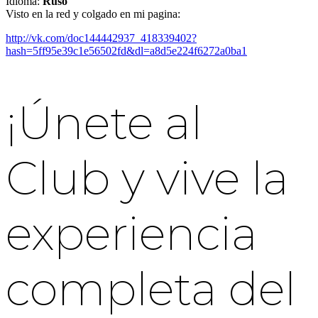
Idioma:
Ruso
Visto en la red y colgado en mi pagina:
http://vk.com/doc144442937_418339402?
hash=5ff95e39c1e56502fd&dl=a8d5e224f6272a0ba1
¡Únete al
Club y vive la
experiencia
completa del