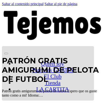
Saltar al contenido principal
Saltar al pie de página
PATRÓN GRATIS
Quien soy
AMIGURUMI DE PELOTA
Patrones GRATIS
El Club
DE FUTBOL
Tienda
LA CARTITA
Patrón gratis amigurumi de pelota de futbol Espero que os guste
tanto como a mi! Idioma:…