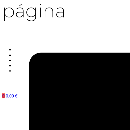
página
0
0,00
€