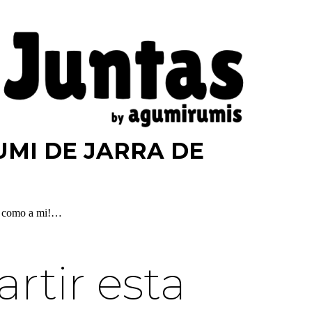
MI DE JARRA DE
to como a mi!…
tir esta