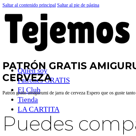
Saltar al contenido principal
Saltar al pie de página
PATRÓN GRATIS AMIGURU
Quien soy
CERVEZA
Patrones GRATIS
El Club
Patrón gratis amigurumi de jarra de cerveza Espero que os guste tan
Tienda
LA CARTITA
Puedes compar