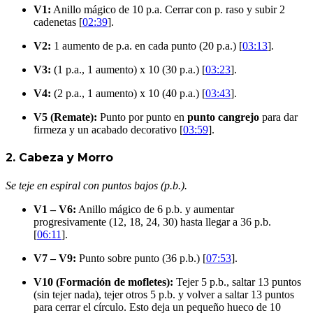
V1:
Anillo mágico de 10 p.a. Cerrar con p. raso y subir 2
cadenetas [
02:39
].
V2:
1 aumento de p.a. en cada punto (20 p.a.) [
03:13
].
V3:
(1 p.a., 1 aumento) x 10 (30 p.a.) [
03:23
].
V4:
(2 p.a., 1 aumento) x 10 (40 p.a.) [
03:43
].
V5 (Remate):
Punto por punto en
punto cangrejo
para dar
firmeza y un acabado decorativo [
03:59
].
2. Cabeza y Morro
Se teje en espiral con puntos bajos (p.b.).
V1 – V6:
Anillo mágico de 6 p.b. y aumentar
progresivamente (12, 18, 24, 30) hasta llegar a 36 p.b.
[
06:11
].
V7 – V9:
Punto sobre punto (36 p.b.) [
07:53
].
V10 (Formación de mofletes):
Tejer 5 p.b., saltar 13 puntos
(sin tejer nada), tejer otros 5 p.b. y volver a saltar 13 puntos
para cerrar el círculo. Esto deja un pequeño hueco de 10