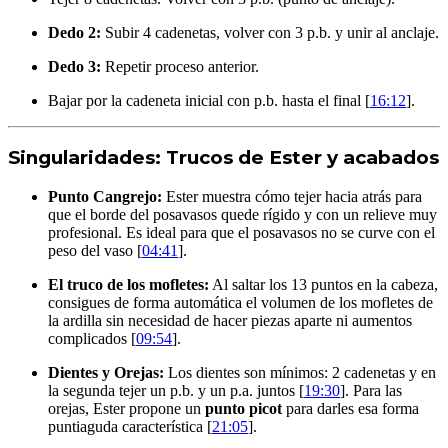
Dedo 2:
Subir 4 cadenetas, volver con 3 p.b. y unir al anclaje.
Dedo 3:
Repetir proceso anterior.
Bajar por la cadeneta inicial con p.b. hasta el final [
16:12
].
Singularidades: Trucos de Ester y acabados
Punto Cangrejo:
Ester muestra cómo tejer hacia atrás para
que el borde del posavasos quede rígido y con un relieve muy
profesional. Es ideal para que el posavasos no se curve con el
peso del vaso [
04:41
].
El truco de los mofletes:
Al saltar los 13 puntos en la cabeza,
consigues de forma automática el volumen de los mofletes de
la ardilla sin necesidad de hacer piezas aparte ni aumentos
complicados [
09:54
].
Dientes y Orejas:
Los dientes son mínimos: 2 cadenetas y en
la segunda tejer un p.b. y un p.a. juntos [
19:30
]. Para las
orejas, Ester propone un
punto picot
para darles esa forma
puntiaguda característica [
21:05
].