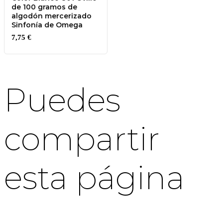
de 100 gramos de
algodón mercerizado
Sinfonía de Omega
7,75
€
Puedes
compartir
esta página