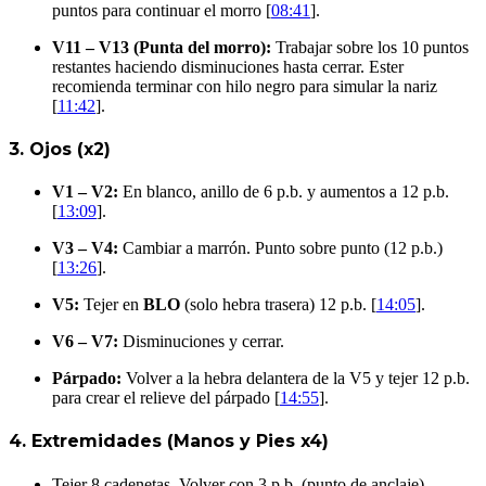
puntos para continuar el morro [
08:41
].
V11 – V13 (Punta del morro):
Trabajar sobre los 10 puntos
restantes haciendo disminuciones hasta cerrar. Ester
recomienda terminar con hilo negro para simular la nariz
[
11:42
].
3. Ojos (x2)
V1 – V2:
En blanco, anillo de 6 p.b. y aumentos a 12 p.b.
[
13:09
].
V3 – V4:
Cambiar a marrón. Punto sobre punto (12 p.b.)
[
13:26
].
V5:
Tejer en
BLO
(solo hebra trasera) 12 p.b. [
14:05
].
V6 – V7:
Disminuciones y cerrar.
Párpado:
Volver a la hebra delantera de la V5 y tejer 12 p.b.
para crear el relieve del párpado [
14:55
].
4. Extremidades (Manos y Pies x4)
Tejer 8 cadenetas. Volver con 3 p.b. (punto de anclaje).