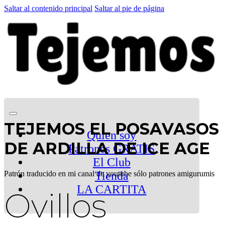
Saltar al contenido principal
Saltar al pie de página
TEJEMOS EL POSAVASOS
Quien soy
DE ARDILLA DE ICE AGE
Patrones GRATIS
El Club
Patrón traducido en mi canal de youtube sólo patrones amigurumis
Tienda
LA CARTITA
Ovillos