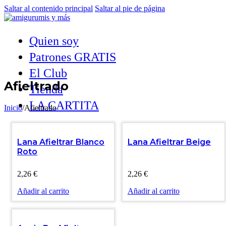
Saltar al contenido principal
Saltar al pie de página
Quien soy
Patrones GRATIS
El Club
Afieltrado
Tienda
LA CARTITA
Inicio
/
Afieltrado
Lana Afieltrar Blanco
Lana Afieltrar Beige
Roto
2,26
€
2,26
€
Añadir al carrito
Añadir al carrito