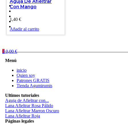
Aguja De Afieltrar
Con Mango
1,40
€
Añadir al carrito
0
0,00
€
Menú
inicio
Quien soy
Patrones GRATIS
Tienda Agumirumis
Ultimos tutoriales
Aguja de Afieltrar con...
Lana Afieltrar Rosa Pálido
Lana Afieltrar Marron Oscuro
Lana Afieltrar Roja
Páginas legales