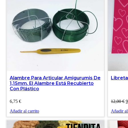
Alambre Para Articular Amigurumis De
Libret
1,15mm. El Alambre Está Recubierto
Con Plástico
E
6,75
€
12,00
€
9
p
Añadir al carrito
Añadir al
o
e
1