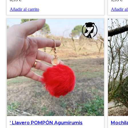
Añadir al carrito
Añadir al
‘ Llavero POMPÓN Agumirumis
Mochil