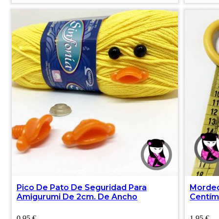
Pico De Pato De Seguridad Para
Morded
Amigurumi De 2cm. De Ancho
Centím
0,95
€
1,95
€