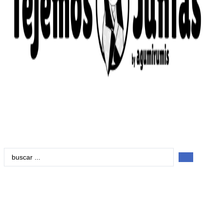
Search
...