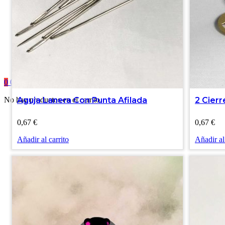
0
0,00
€
No hay productos en el carrito.
Aguja Lanera Con Punta Afilada
2 Cierr
0,67
€
0,67
€
Añadir al carrito
Añadir al