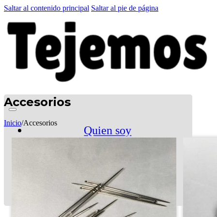
Saltar al contenido principal
Saltar al pie de página
Accesorios
Inicio
/
Accesorios
Quien soy
Patrones GRATIS
El Club
Tienda
LA CARTITA